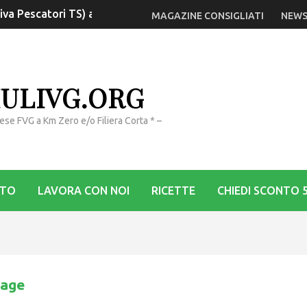
tiva Pescatori TS) a Monfalcone
MAGAZINE CONSIGLIATI
NEWS
IULIVG.ORG
rese FVG a Km Zero e/o Filiera Corta * –
STO
LAVORA CON NOI
RICETTE
CHIEDI SCONTO 
page