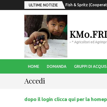
Fish & Spritz (Coopera
ULTIME NOTIZIE
KM0.FR
– * Agricoltori ed Agrimp
HOME
DOMANDA
GRUPPI DI ACQUI
Accedi
dopo il login clicca qui per la home