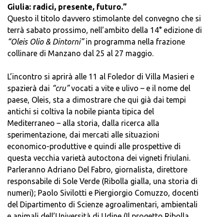
Giulia: radici, presente, futuro.”
Questo il titolo davvero stimolante del convegno che si
terrà sabato prossimo, nell’ambito della 14° edizione di
“Oleis Olio & Dintorni”
in programma nella frazione
collinare di Manzano dal 25 al 27 maggio.
L’incontro si aprirà alle 11 al Foledor di Villa Masieri e
spazierà dai
“cru”
vocati a vite e ulivo – e il nome del
paese, Oleis, sta a dimostrare che qui già dai tempi
antichi si coltiva la nobile pianta tipica del
Mediterraneo – alla storia, dalla ricerca alla
sperimentazione, dai mercati alle situazioni
economico-produttive e quindi alle prospettive di
questa vecchia varietà autoctona dei vigneti friulani.
Parleranno Adriano Del Fabro, giornalista, direttore
responsabile di Sole Verde (Ribolla gialla, una storia di
numeri); Paolo Sivilotti e Piergiorgio Comuzzo, docenti
del Dipartimento di Scienze agroalimentari, ambientali
e animali dell’Università di Udine (Il progetto Ribolla