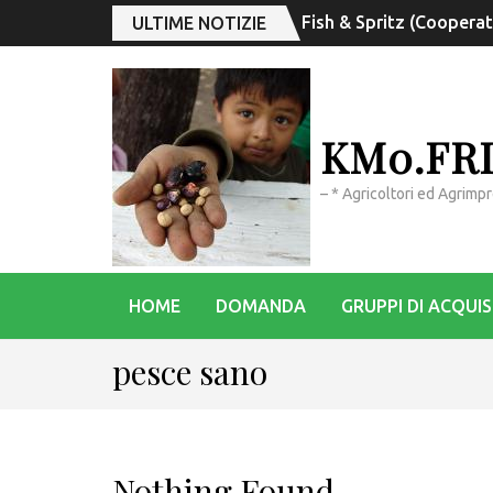
Fish & Spritz (Coopera
ULTIME NOTIZIE
KM0.FR
– * Agricoltori ed Agrimp
HOME
DOMANDA
GRUPPI DI ACQUI
pesce sano
Nothing Found