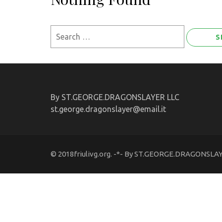
Search
for:
By ST.GEORGE.DRAGONSLAYER LLC
st.george.dragonslayer@email.it
© 2018friulivg.org. -*- By ST.GEORGE.DRAGONSLAYE