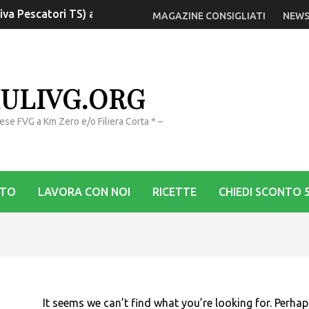
tiva Pescatori TS) a Monfalcone
MAGAZINE CONSIGLIATI
NEWS
IULIVG.ORG
rese FVG a Km Zero e/o Filiera Corta * –
STO
LAVORA CON NOI
RICETTE
CHIEDI SCONTO 
It seems we can’t find what you’re looking for. Perhap