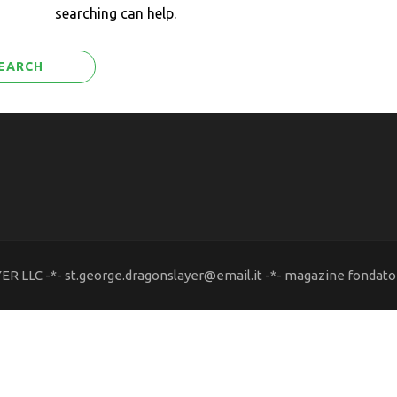
searching can help.
R LLC -*- st.george.dragonslayer@email.it -*- magazine fondato 